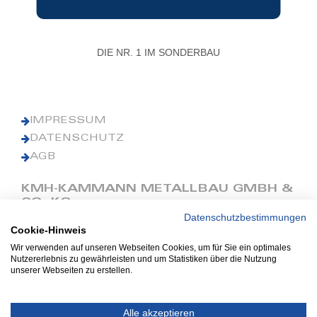
DIE NR. 1 IM SONDERBAU
IMPRESSUM
DATENSCHUTZ
AGB
KMH-KAMMANN METALLBAU GMBH &
CO. KG
Datenschutzbestimmungen
Cookie-Hinweis
Phone: +49 (0) 42 41 9390 0
Fax: +49 (0) 42 41 9390 90
Wir verwenden auf unseren Webseiten Cookies, um für Sie ein optimales
Nutzererlebnis zu gewährleisten und um Statistiken über die Nutzung
E-Mail: office@kmh.net
unserer Webseiten zu erstellen.
www.kmh.net
Industriestraße 13
Alle akzeptieren