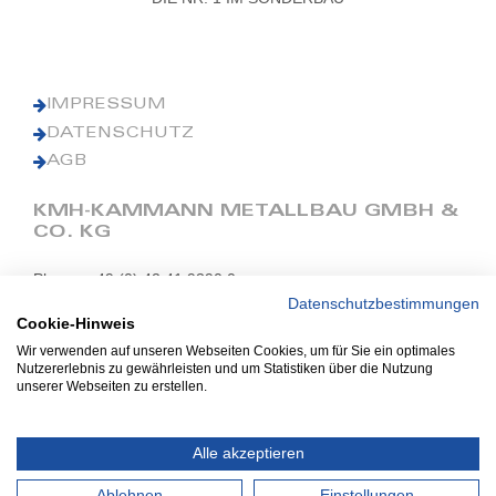
IMPRESSUM
DATENSCHUTZ
AGB
KMH-KAMMANN METALLBAU GMBH &
CO. KG
Phone: +49 (0) 42 41 9390 0
Fax: +49 (0) 42 41 9390 90
Datenschutzbestimmungen
Cookie-Hinweis
E-Mail: office@kmh.net
Wir verwenden auf unseren Webseiten Cookies, um für Sie ein optimales
www.kmh.net
Nutzererlebnis zu gewährleisten und um Statistiken über die Nutzung
unserer Webseiten zu erstellen.
Industriestraße 13
27211 Bassum
Alle akzeptieren
Ablehnen
Einstellungen