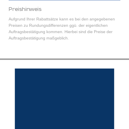
Preishinweis
Aufgrund Ihrer Rabattsätze kann es bei den angegebenen
Preisen zu Rundungsdifferenzen ggü. der eigentlichen
Auftragsbestätigung kommen. Hierbei sind die Preise der
Auftragsbestätigung maßgeblich.