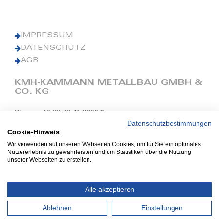
IMPRESSUM
DATENSCHUTZ
AGB
KMH-KAMMANN METALLBAU GMBH &
CO. KG
Phone: +49 (0) 42 41 9390 0
Fax: +49 (0) 42 41 9390 90
Datenschutzbestimmungen
Cookie-Hinweis
E-Mail: office@kmh.net
Wir verwenden auf unseren Webseiten Cookies, um für Sie ein optimales
www.kmh.net
Nutzererlebnis zu gewährleisten und um Statistiken über die Nutzung
unserer Webseiten zu erstellen.
Industriestraße 13
27211 Bassum
Alle akzeptieren
Ablehnen
Einstellungen