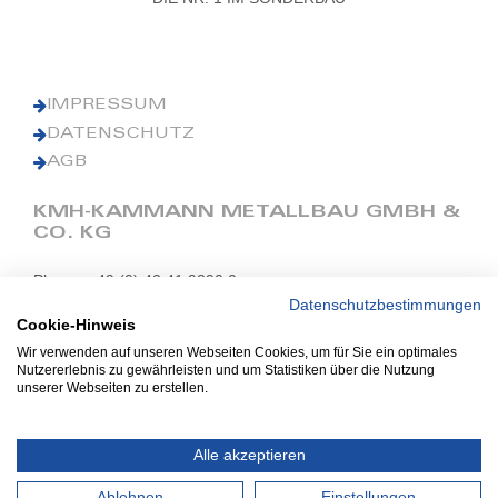
IMPRESSUM
DATENSCHUTZ
AGB
KMH-KAMMANN METALLBAU GMBH &
CO. KG
Phone: +49 (0) 42 41 9390 0
Fax: +49 (0) 42 41 9390 90
Datenschutzbestimmungen
Cookie-Hinweis
E-Mail: office@kmh.net
Wir verwenden auf unseren Webseiten Cookies, um für Sie ein optimales
www.kmh.net
Nutzererlebnis zu gewährleisten und um Statistiken über die Nutzung
unserer Webseiten zu erstellen.
Industriestraße 13
27211 Bassum
Alle akzeptieren
Ablehnen
Einstellungen