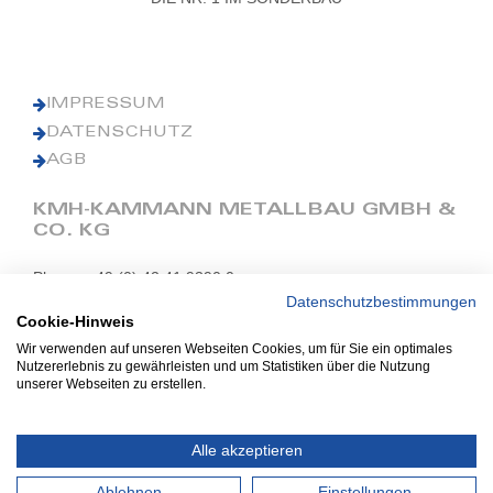
IMPRESSUM
DATENSCHUTZ
AGB
KMH-KAMMANN METALLBAU GMBH &
CO. KG
Phone: +49 (0) 42 41 9390 0
Fax: +49 (0) 42 41 9390 90
Datenschutzbestimmungen
Cookie-Hinweis
E-Mail: office@kmh.net
Wir verwenden auf unseren Webseiten Cookies, um für Sie ein optimales
www.kmh.net
Nutzererlebnis zu gewährleisten und um Statistiken über die Nutzung
unserer Webseiten zu erstellen.
Industriestraße 13
27211 Bassum
Alle akzeptieren
Ablehnen
Einstellungen