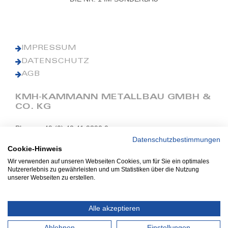
IMPRESSUM
DATENSCHUTZ
AGB
KMH-KAMMANN METALLBAU GMBH &
CO. KG
Phone: +49 (0) 42 41 9390 0
Fax: +49 (0) 42 41 9390 90
Datenschutzbestimmungen
Cookie-Hinweis
E-Mail: office@kmh.net
Wir verwenden auf unseren Webseiten Cookies, um für Sie ein optimales
www.kmh.net
Nutzererlebnis zu gewährleisten und um Statistiken über die Nutzung
unserer Webseiten zu erstellen.
Industriestraße 13
27211 Bassum
Alle akzeptieren
Ablehnen
Einstellungen