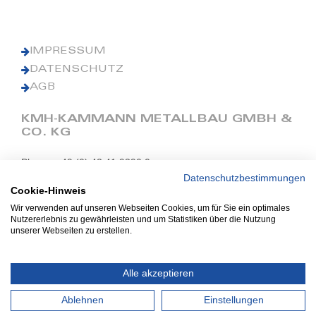
IMPRESSUM
DATENSCHUTZ
AGB
KMH-KAMMANN METALLBAU GMBH &
CO. KG
Phone: +49 (0) 42 41 9390 0
Fax: +49 (0) 42 41 9390 90
Datenschutzbestimmungen
Cookie-Hinweis
E-Mail: office@kmh.net
Wir verwenden auf unseren Webseiten Cookies, um für Sie ein optimales
www.kmh.net
Nutzererlebnis zu gewährleisten und um Statistiken über die Nutzung
unserer Webseiten zu erstellen.
Industriestraße 13
27211 Bassum
Alle akzeptieren
Ablehnen
Einstellungen