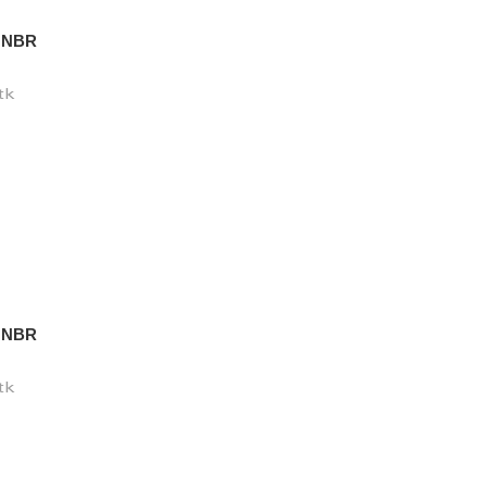
. NBR
tk
. NBR
tk