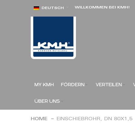
Direkt
WILLKOMMEN BEI KMH!
DEUTSCH
zum
Inhalt
MY KMH
FÖRDERN
VERTEILEN
ÜBER UNS
HOME
EINSCHIEBROHR, DN 80X1,
Zum