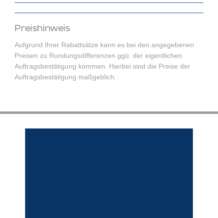
Preishinweis
Aufgrund Ihrer Rabattsätze kann es bei den angegebenen
Preisen zu Rundungsdifferenzen ggü. der eigentlichen
Auftragsbestätigung kommen. Hierbei sind die Preise der
Auftragsbestätigung maßgeblich.