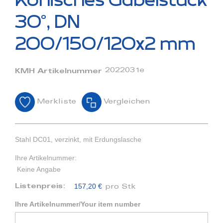
Konisches Gabelstück
der
Bildergalerie
30°, DN
springen
200/150/120x2 mm
2022031e
KMH Artikelnummer
Merkliste
Vergleichen
Stahl DC01, verzinkt, mit Erdungslasche
Ihre Artikelnummer:
Keine Angabe
157,20 €
Listenpreis:
pro Stk
Ihre Artikelnummer/Your item number