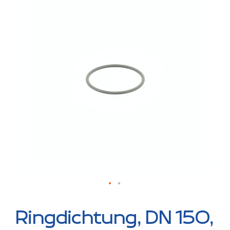
der
Bildergalerie
springen
Zum
Anfang
Ringdichtung, DN 150,
der