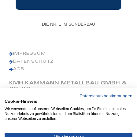
DIE NR. 1 IM SONDERBAU
IMPRESSUM
DATENSCHUTZ
AGB
KMH-KAMMANN METALLBAU GMBH &
CO. KG
Datenschutzbestimmungen
Cookie-Hinweis
Phone: +49 (0) 42 41 9390 0
Fax: +49 (0) 42 41 9390 90
Wir verwenden auf unseren Webseiten Cookies, um für Sie ein optimales
Nutzererlebnis zu gewährleisten und um Statistiken über die Nutzung
E-Mail: office@kmh.net
unserer Webseiten zu erstellen.
www.kmh.net
Industriestraße 13