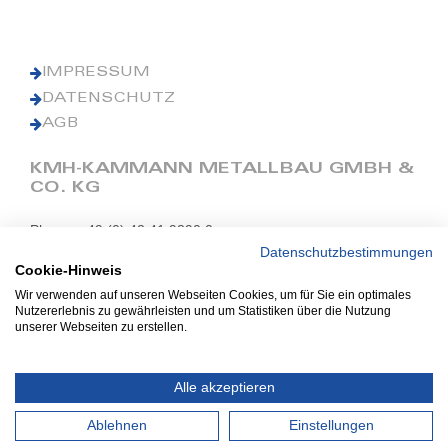
IMPRESSUM
DATENSCHUTZ
AGB
KMH-KAMMANN METALLBAU GMBH &
CO. KG
Phone: +49 (0) 42 41 9390 0
Fax: +49 (0) 42 41 9390 90
Datenschutzbestimmungen
Cookie-Hinweis
E-Mail: office@kmh.net
Wir verwenden auf unseren Webseiten Cookies, um für Sie ein optimales
www.kmh.net
Nutzererlebnis zu gewährleisten und um Statistiken über die Nutzung
unserer Webseiten zu erstellen.
Industriestraße 13
27211 Bassum
Alle akzeptieren
Ablehnen
Einstellungen