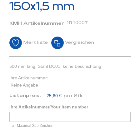
Bildergalerie
150x1,5 mm
springen
1510007
KMH Artikelnummer
Merkliste
Vergleichen
500 mm lang, Stahl DC01, keine Beschichtung
Ihre Artikelnummer:
Keine Angabe
25,60 €
Listenpreis:
pro Stk
Ihre Artikelnummer/Your item number
Maximal 255 Zeichen