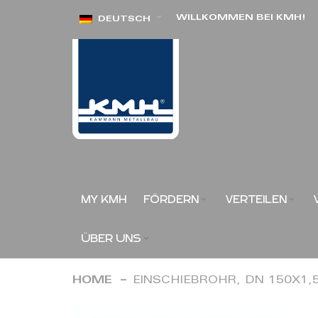
Direkt
WILLKOMMEN BEI KMH!
DEUTSCH
zum
Inhalt
MY KMH
FÖRDERN
VERTEILEN
ÜBER UNS
HOME
EINSCHIEBROHR, DN 150X1
Zum