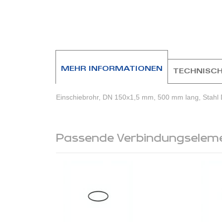
Zum
Anfang
der
Bildergalerie
springen
MEHR INFORMATIONEN
TECHNISCH
Einschiebrohr, DN 150x1,5 mm, 500 mm lang, Stahl 
Passende Verbindungselem