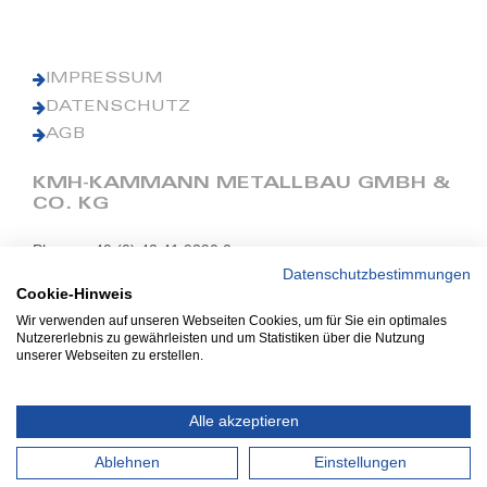
IMPRESSUM
DATENSCHUTZ
AGB
KMH-KAMMANN METALLBAU GMBH &
CO. KG
Phone: +49 (0) 42 41 9390 0
Fax: +49 (0) 42 41 9390 90
Datenschutzbestimmungen
Cookie-Hinweis
E-Mail: office@kmh.net
Wir verwenden auf unseren Webseiten Cookies, um für Sie ein optimales
www.kmh.net
Nutzererlebnis zu gewährleisten und um Statistiken über die Nutzung
unserer Webseiten zu erstellen.
Industriestraße 13
27211 Bassum
Alle akzeptieren
Ablehnen
Einstellungen