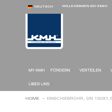
Direkt
WILLKOMMEN BEI KMH!
DEUTSCH
zum
Inhalt
MY KMH
FÖRDERN
VERTEILEN
ÜBER UNS
HOME
EINSCHIEBROHR, DN 150X1
Zum