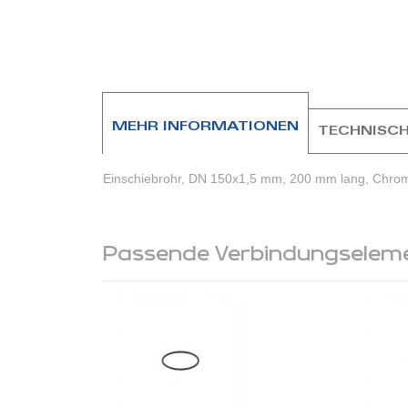
Zum
Anfang
der
Bildergalerie
springen
MEHR INFORMATIONEN
TECHNISCH
Einschiebrohr, DN 150x1,5 mm, 200 mm lang, Chromni
Passende Verbindungselem